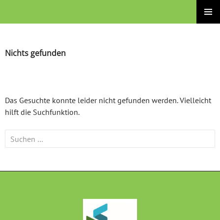
Zum
Brüder-Grimm-Schule – Grund- und Stadtteilschule
Inhalt
PRIMÄRE
springen
MENÜ
Nichts gefunden
Das Gesuchte konnte leider nicht gefunden werden. Vielleicht
hilft die Suchfunktion.
Suchen
nach: