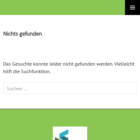
Zum
Brüder-Grimm-Schule – Grund- und Stadtteilschule
Inhalt
PRIMÄRE
springen
MENÜ
Nichts gefunden
Das Gesuchte konnte leider nicht gefunden werden. Vielleicht
hilft die Suchfunktion.
Suchen
nach: