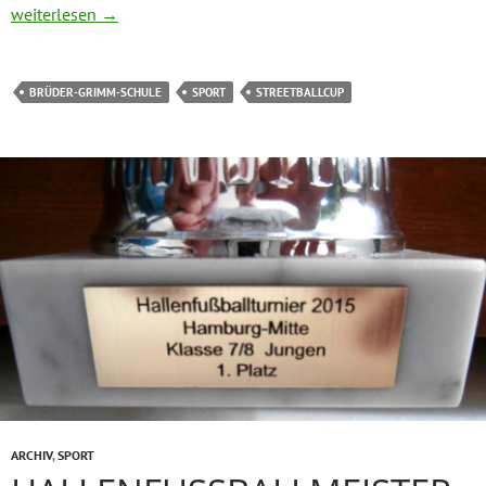
Streetballcup – ein Riesenspaß
weiterlesen
→
BRÜDER-GRIMM-SCHULE
SPORT
STREETBALLCUP
ARCHIV
,
SPORT