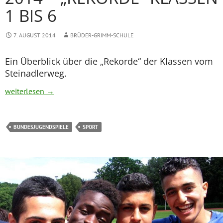
1 BIS 6
7. AUGUST 2014
BRÜDER-GRIMM-SCHULE
Ein Überblick über die „Rekorde“ der Klassen vom
Steinadlerweg.
Bundesjugendspiele 2014 – „Rekorde“ Klassen 1 bis 6
weiterlesen
→
BUNDESJUGENDSPIELE
SPORT