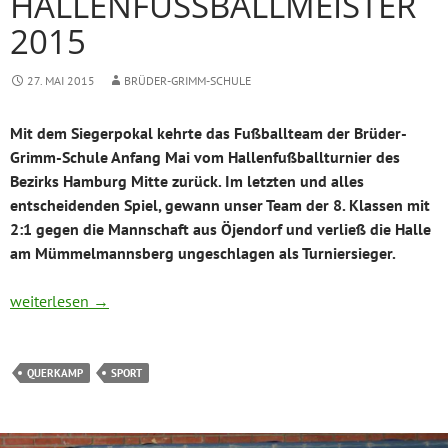
HALLENFUSSBALLMEISTER 2
015
27. MAI 2015
BRÜDER-GRIMM-SCHULE
Mit dem Siegerpokal kehrte das Fußballteam der Brüder-
Grimm-Schule Anfang Mai vom Hallenfußballturnier des
Bezirks Hamburg Mitte zurück. Im letzten und alles
entscheidenden Spiel, gewann unser Team der 8. Klassen mit
2:1 gegen die Mannschaft aus Öjendorf und verließ die Halle
am Mümmelmannsberg ungeschlagen als Turniersieger.
Hallenfußballmeister 2015
weiterlesen
→
QUERKAMP
SPORT