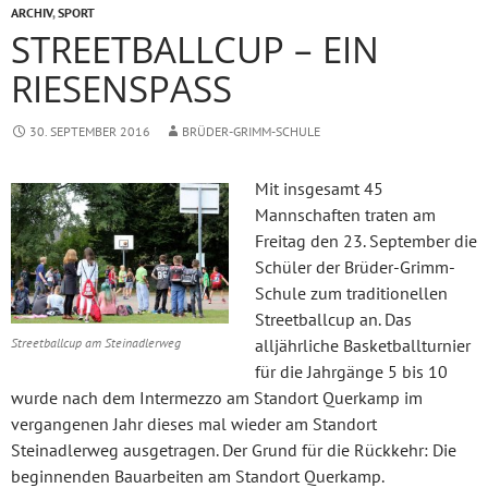
ARCHIV
,
SPORT
STREETBALLCUP – EIN
RIESENSPASS
30. SEPTEMBER 2016
BRÜDER-GRIMM-SCHULE
Mit insgesamt 45
Mannschaften traten am
Freitag den 23. September die
Schüler der Brüder-Grimm-
Schule zum traditionellen
Streetballcup an. Das
alljährliche Basketballturnier
Streetballcup am Steinadlerweg
für die Jahrgänge 5 bis 10
wurde nach dem Intermezzo am Standort Querkamp im
vergangenen Jahr dieses mal wieder am Standort
Steinadlerweg ausgetragen. Der Grund für die Rückkehr: Die
beginnenden Bauarbeiten am Standort Querkamp.