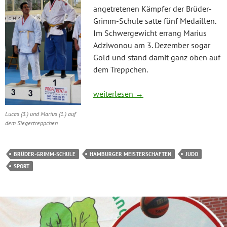
angetretenen Kämpfer der Brüder-
Grimm-Schule satte fünf Medaillen.
Im Schwergewicht errang Marius
Adziwonou am 3. Dezember sogar
Gold und stand damit ganz oben auf
dem Treppchen.
Judoka räumten fünf Medaillen ab
weiterlesen
→
Lucas (3.) und Marius (1.) auf
dem Siegertreppchen
BRÜDER-GRIMM-SCHULE
HAMBURGER MEISTERSCHAFTEN
JUDO
SPORT