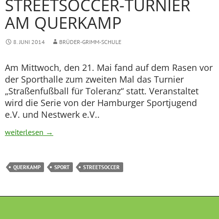
STREETSOCCER-TURNIER
AM QUERKAMP
8. JUNI 2014
BRÜDER-GRIMM-SCHULE
Am Mittwoch, den 21. Mai fand auf dem Rasen vor
der Sporthalle zum zweiten Mal das Turnier
„Straßenfußball für Toleranz“ statt. Veranstaltet
wird die Serie von der Hamburger Sportjugend
e.V. und Nestwerk e.V..
Streetsoccer-Turnier am Querkamp
weiterlesen
→
QUERKAMP
SPORT
STREETSOCCER