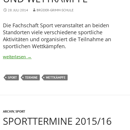
28. JULI 2014
BRÜDER-GRIMM-SCHULE
Die Fachschaft Sport veranstaltet an beiden
Standorten viele verschiedene sportliche
Aktivitäten und organisiert die Teilnahme an
sportlichen Wettkämpfen.
Sportliche Aktivitäten und Wettkämpfe
weiterlesen
→
SPORT
TERMINE
WETTKÄMPFE
ARCHIV
,
SPORT
SPORTTERMINE 2015/16