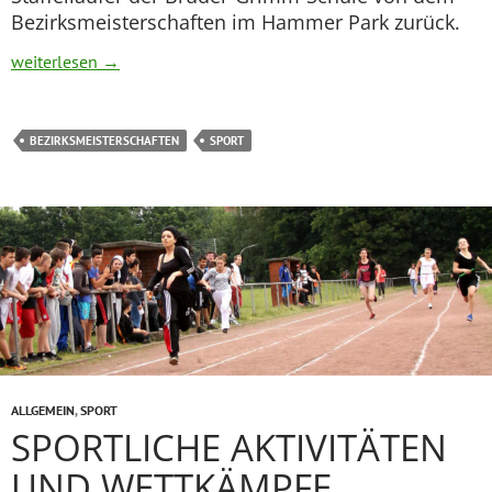
Bezirksmeisterschaften im Hammer Park zurück.
Bezirksmeisterschaften – Staffeln erfolgreich
weiterlesen
→
BEZIRKSMEISTERSCHAFTEN
SPORT
ALLGEMEIN
,
SPORT
SPORTLICHE AKTIVITÄTEN
UND WETTKÄMPFE