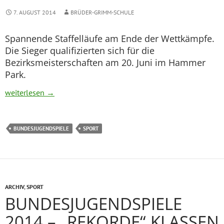
7. AUGUST 2014
BRÜDER-GRIMM-SCHULE
Spannende Staffelläufe am Ende der Wettkämpfe.
Die Sieger qualifizierten sich für die
Bezirksmeisterschaften am 20. Juni im Hammer
Park.
Bundesjugendspiele – Staffelergebnisse
weiterlesen
→
BUNDESJUGENDSPIELE
SPORT
ARCHIV
,
SPORT
BUNDESJUGENDSPIELE
2014 – „REKORDE“ KLASSEN