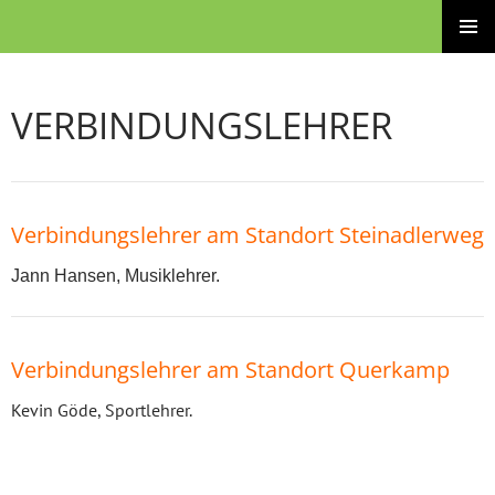
Zum
Brüder-Grimm-Schule – Grund- und Stadtteilschule
Inhalt
PRIMÄRE
springen
MENÜ
VERBINDUNGSLEHRER
Verbindungslehrer am Standort Steinadlerweg
Jann Hansen, Musiklehrer.
Verbindungslehrer am Standort Querkamp
Kevin Göde, Sportlehrer.