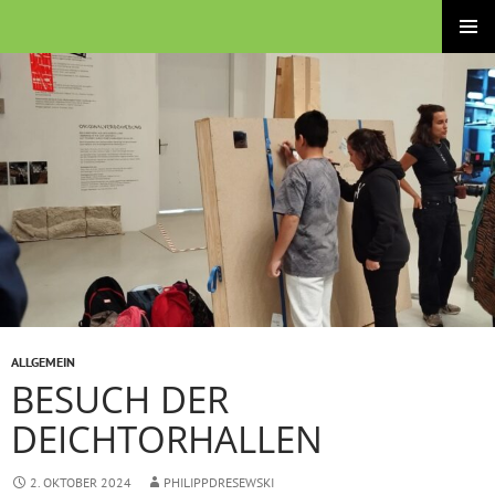
Zum
Brüder-Grimm-Schule – Grund- und Stadtteilschule
Inhalt
PRIMÄRE
springen
MENÜ
ALLGEMEIN
BESUCH DER
DEICHTORHALLEN
2. OKTOBER 2024
PHILIPPDRESEWSKI