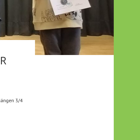
R
gängen 3/4