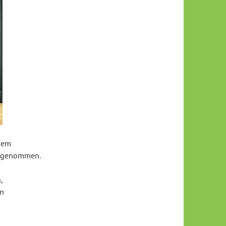
dem
ilgenommen.
,
en