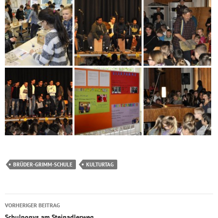
BRÜDER-GRIMM-SCHULE
KULTURTAG
Beitragsnavigation
VORHERIGER BEITRAG
Schulponys am Steinadlerweg