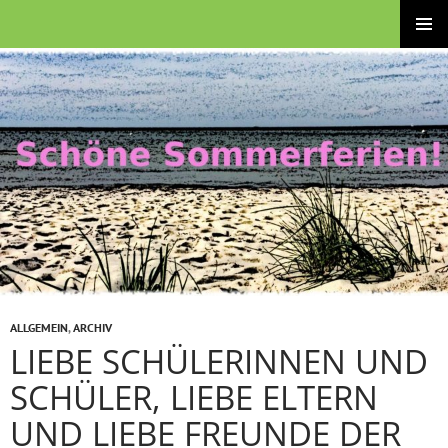
Zum
Brüder-Grimm-Schule – Grund- und Stadtteilschule
Inhalt
PRIMÄRE
springen
MENÜ
ALLGEMEIN
,
ARCHIV
LIEBE SCHÜLERINNEN UND
SCHÜLER, LIEBE ELTERN
UND LIEBE FREUNDE DER