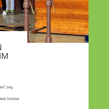
N
IM
en“, zog
iele Schüler