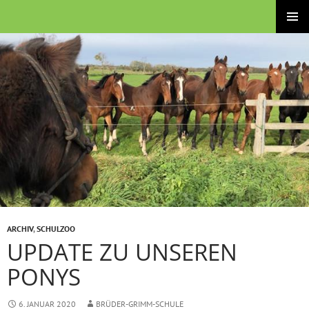
Zum
Brüder-Grimm-Schule – Grund- und Stadtteilschule
Inhalt
PRIMÄRE
springen
MENÜ
ARCHIV
,
SCHULZOO
UPDATE ZU UNSEREN
PONYS
6. JANUAR 2020
BRÜDER-GRIMM-SCHULE