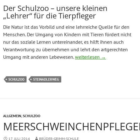
Der Schulzoo – unsere kleinen
„Lehrer“ für die Tierpfleger
Die Natur ist das Vorbild und eine lehrreiche Quelle für den
Menschen. Der Umgang von Kindern mit Tieren fördert nicht
nur das soziale Lernen untereinander, es hilft ihnen auch
Verantwortung zu übernehmen und lehrt den artgerechten
Schulzoo am Steinadlerweg
Umgang mit anderen Lebewesen.
weiterlesen
→
SCHULZOO
STEINADLERWEG
ALLGEMEIN
,
SCHULZOO
MEERSCHWEINCHENPFLEGE
17. JULI 2014
BRÜDER-GRIMM-SCHULE