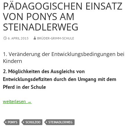
PÄDAGOGISCHEN EINSATZ
VON PONYS AM
STEINADLERWEG
6. APRIL 2015
BRÜDER-GRIMM-SCHULE
1. Veränderung der Entwicklungsbedingungen bei
Kindern
2. Möglichkeiten des Ausgleichs von
Entwicklungsdefiziten durch den Umgang mit dem
Pferd in der Schule
Konzept zur Haltung und zum pädagogischen Einsatz von Pony
weiterlesen
→
PONYS
SCHULZOO
STEINADLERWEG