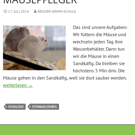
17. JULI 2014
BRÜDER-GRIMM-SCHULE
Das sind unsere Aufgaben:
Wir füttern die Mäuse und
wechseln jeden Tag ihre
Wasserbehälter. Dann tun
wir die Mäuse in einen
Sandkäfig. Da bleiben sie
höchstens 5 Min drin. Die
Mäuse gehen in den Sandkäfig, weil sie dort sauber werden.
Mäusepfleger
weiterlesen
→
SCHULZOO
STEINADLERWEG