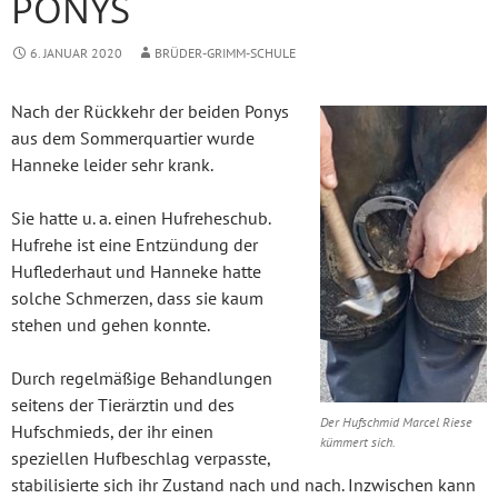
PONYS
6. JANUAR 2020
BRÜDER-GRIMM-SCHULE
Nach der Rückkehr der beiden Ponys
aus dem Sommerquartier wurde
Hanneke leider sehr krank.
Sie hatte u. a. einen Hufreheschub.
Hufrehe ist eine Entzündung der
Huflederhaut und Hanneke hatte
solche Schmerzen, dass sie kaum
stehen und gehen konnte.
Durch regelmäßige Behandlungen
seitens der Tierärztin und des
Der Hufschmid Marcel Riese
Hufschmieds, der ihr einen
kümmert sich.
speziellen Hufbeschlag verpasste,
stabilisierte sich ihr Zustand nach und nach. Inzwischen kann