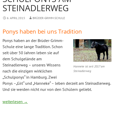
STEINADLERWEG
6. APRIL 2015
BRÜDER-GRIMM-SCHULE
Ponys haben bei uns Tradition
Ponys haben an der Brüder-Grimm-
Schule eine lange Tradition. Schon
seit über 50 Jahren leben sie auf
dem Schulgelände am
Steinadlerweg – unseres Wissens
Hanneke ist seit 2017 am
nach die einzigen wirklichen
Steinadlerweg
„Schulponys“ in Hamburg. Zwei
Ponys –„Girl“ und „Hanneke“ – leben derzeit am Steinadlerweg.
Und sie werden nicht nur von den Schülern geliebt.
Schulponys am Steinadlerweg
weiterlesen
→