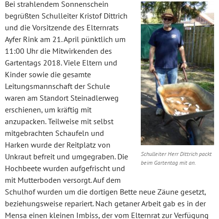
Bei strahlendem Sonnenschein
begrüßten Schulleiter Kristof Dittrich
und die Vorsitzende des Elternrats
Ayfer Rink am 21. April pünktlich um
11:00 Uhr die Mitwirkenden des
Gartentags 2018. Viele Eltern und
Kinder sowie die gesamte
Leitungsmannschaft der Schule
waren am Standort Steinadlerweg
erschienen, um kräftig mit
anzupacken. Teilweise mit selbst
mitgebrachten Schaufeln und
Harken wurde der Reitplatz von
Schulleiter Herr Dittrich packt
Unkraut befreit und umgegraben. Die
beim Gartentag mit an.
Hochbeete wurden aufgefrischt und
mit Mutterboden versorgt. Auf dem
Schulhof wurden um die dortigen Bette neue Zäune gesetzt,
beziehungsweise repariert. Nach getaner Arbeit gab es in der
Mensa einen kleinen Imbiss, der vom Elternrat zur Verfügung