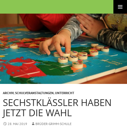
Zum
Brüder-Grimm-Schule – Grund- und Stadtteilschule
Inhalt
PRIMÄRE
springen
MENÜ
ARCHIV
,
SCHULVERANSTALTUNGEN
,
UNTERRICHT
SECHSTKLÄSSLER HABEN
JETZT DIE WAHL
28. MAI 2019
BRÜDER-GRIMM-SCHULE