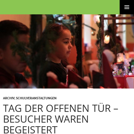
Zum
Brüder-Grimm-Schule – Grund- und Stadtteilschule
Inhalt
PRIMÄRE
springen
MENÜ
ARCHIV
,
SCHULVERANSTALTUNGEN
TAG DER OFFENEN TÜR –
BESUCHER WAREN
BEGEISTERT