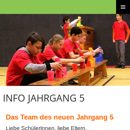
Zum
Brüder-Grimm-Schule – Grund- und Stadtteilschule
Inhalt
PRIMÄRE
springen
MENÜ
INFO JAHRGANG 5
Das Team des neuen Jahrgang 5
Liebe SchülerInnen, liebe Eltern,