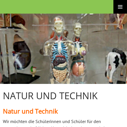
Zum
Brüder-Grimm-Schule – Grund- und Stadtteilschule
Inhalt
PRIMÄRE
springen
MENÜ
NATUR UND TECHNIK
Natur und Technik
Wir möchten die Schülerinnen und Schüler für den