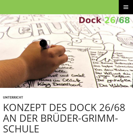
Zum
Brüder-Grimm-Schule – Grund- und Stadtteilschule
Inhalt
PRIMÄRE
springen
MENÜ
UNTERRICHT
KONZEPT DES DOCK 26/68
AN DER BRÜDER-GRIMM-
SCHULE