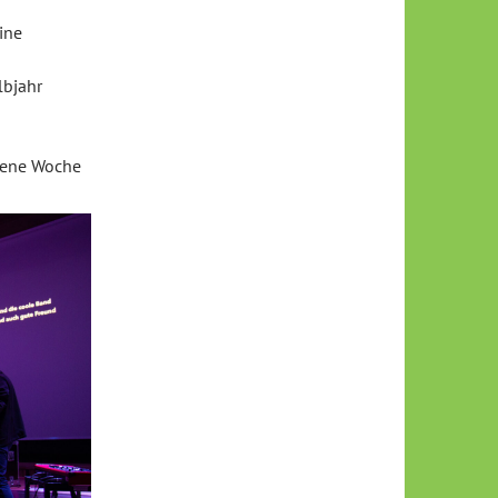
ine
lbjahr
gene Woche