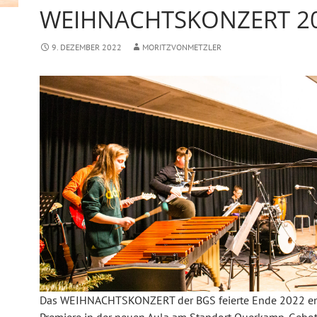
WEIHNACHTSKONZERT 2
9. DEZEMBER 2022
MORITZVONMETZLER
Das WEIHNACHTSKONZERT der BGS feierte Ende 2022 en
Premiere in der neuen Aula am Standort Querkamp. Gebo