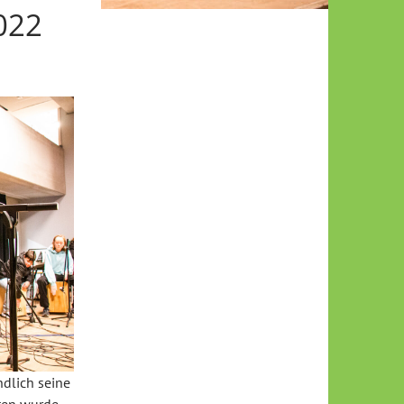
022
dlich seine
ten wurde